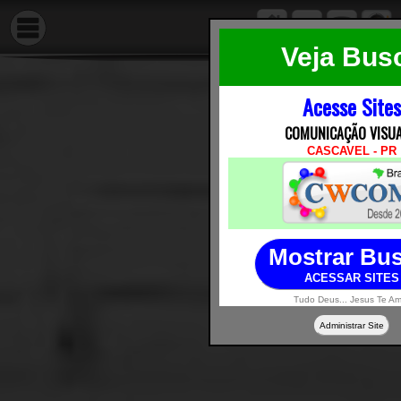
Veja Bus
Acesse Sites
COMUNICAÇÃO VISUAL 
CASCAVEL - PR
Mostrar Bu
ACESSAR SITES
Tudo Deus... Jesus Te Am
Administrar Site