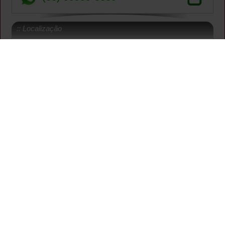
:: Localização
AVENIDA DULCE SARMENTO - DE 1893 AO FIM -
LADO ÍMPAR, 2595
• A
• MONTE CARMELO
MONTES CLAROS - MG