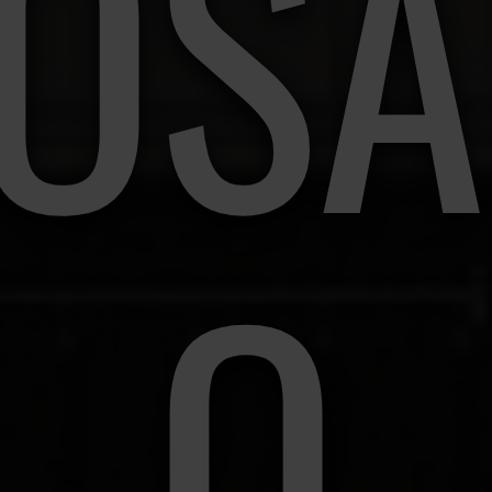
OSA
O