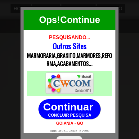
HOME
OFERTAS
MARMORES
CONTATO
Ops!Continue
PESQUISANDO...
Outros Sites
MARMORARIA,GRANITO,MARMORES,REFO
RMA,ACABAMENTOS...
Continuar
CONCLUIR PESQUISA
GOIÂNIA - GO
Tudo Deus... Jesus Te Ama!