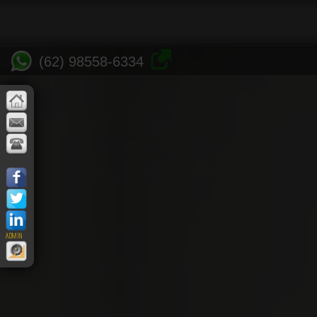
(62) 98558-6334
ADMIN