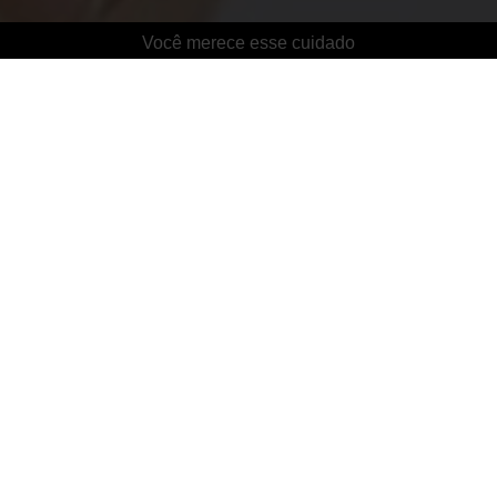
Você merece esse cuidado
✨ MODELAGEM, MASSAGEM DO CORPO ENTERO,
FÁCIL E EMOCIONAL, E ALIVIANDO DORES E
REMOVENDO MEDIDAS
:: Administração do Site
Se você é proprietário seste Site,
Administre e
DESBLOQUEIE
este site.