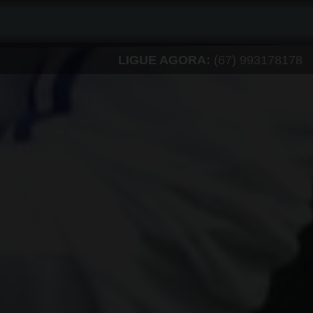
LIGUE AGORA:
(67) 993178178