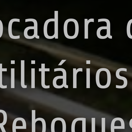
ocadora 
tilitários
Reboque