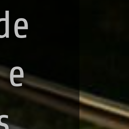
de
 e
s